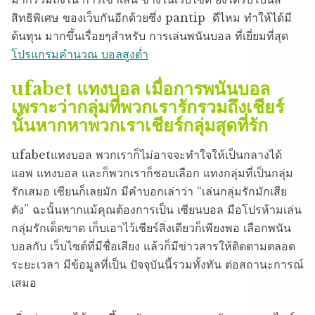
สิทธิพิเศษ ของเว็บกันอีกด้วยซึ่ง pantip ดีไหม ทำให้ได้มี
ต้นทุน มากขึ้นเรื่อยๆสำหรับ การเล่นพนันบอล ที่เยี่ยมที่สุด
โปรแกรมคำนวณ บอลสูงต่ำ
ufabet แทงบอล เมื่อการพนันบอล
เพราะว่ากลุ่มที่พวกเรารักรวมถึงเชียร์
นั้นหากหาพวกเราเชียร์กลุ่มสุดที่รัก
ufabetแทงบอล พวกเราก็ไม่อาจจะทำใจให้เป็นกลางได้
แอพ แทงบอล และก็พวกเราก็ชอบเลือก แทงกลุ่มที่เป็นกลุ่ม
รักเสมอ เซียนก็เลยมัก มีคำบอกเล่าว่า “เล่นกลุ่มรักมักเสีย
ตัง” ฉะนั้นหากแม้คุณต้องการเป็น เซียนบอล มือโปรห้ามเล่น
กลุ่มรักเด็ดขาด เก็บเอาไว้เชียร์สิ่งเดียวก็เพียงพอ เลือกพนัน
บอลกับ เว็บไซต์ที่มีชื่อเสียง แล้วก็มีข่าวสารให้ติดตามตลอด
ระยะเวลา มีข้อมูลที่เป็น ปัจจุบันนี้รวมทั้งทัน ต่อสถานะการณ์
เสมอ