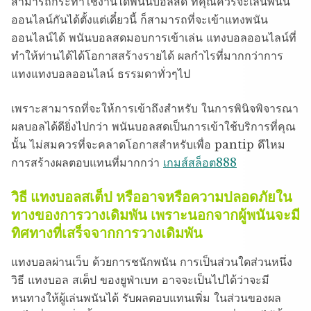
สามารถกระทำใช้งานได้พนันบอลสด ที่คุณควรจะเล่นพนัน
ออนไลน์กันได้ตั้งแต่เดี๋ยวนี้ ก็สามารถที่จะเข้าแทงพนัน
ออนไลน์ได้ พนันบอลสดมอบการเข้าเล่น แทงบอลออนไลน์ที่
ทำให้ท่านได้ได้โอกาสสร้างรายได้ ผลกำไรที่มากกว่าการ
แทงแทงบอลออนไลน์ ธรรมดาทั่วๆไป
เพราะสามารถที่จะให้การเข้าถึงสำหรับ ในการพินิจพิจารณา
ผลบอลได้ดียิ่งไปกว่า พนันบอลสดเป็นการเข้าใช้บริการที่คุณ
นั้น ไม่สมควรที่จะคลาดโอกาสสำหรับเพื่อ pantip ดีไหม
การสร้างผลตอบแทนที่มากกว่า
เกมส์สล็อต888
วิธี แทงบอลสเต็ป หรืออาจหรือความปลอดภัยใน
ทางของการวางเดิมพัน เพราะนอกจากผู้พนันจะมี
ทิศทางที่เสร็จจากการวางเดิมพัน
แทงบอลผ่านเว็บ ด้วยการชนักพนัน การเป็นส่วนใดส่วนหนึ่ง
วิธี แทงบอล สเต็ป ของยูฟ่าเบท อาจจะเป็นไปได้ว่าจะมี
หนทางให้ผู้เล่นพนันได้ รับผลตอบแทนเพิ่ม ในส่วนของผล