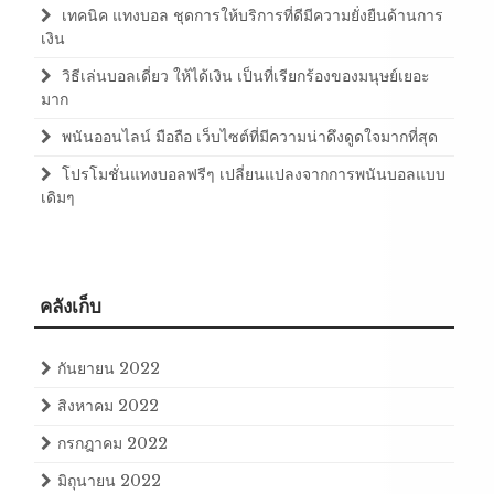
เทคนิค แทงบอล ชุดการให้บริการที่ดีมีความยั่งยืนด้านการ
เงิน
วิธีเล่นบอลเดี่ยว ให้ได้เงิน เป็นที่เรียกร้องของมนุษย์เยอะ
มาก
พนันออนไลน์ มือถือ เว็บไซต์ที่มีความน่าดึงดูดใจมากที่สุด
โปรโมชั่นแทงบอลฟรีๆ เปลี่ยนแปลงจากการพนันบอลแบบ
เดิมๆ
คลังเก็บ
กันยายน 2022
สิงหาคม 2022
กรกฎาคม 2022
มิถุนายน 2022