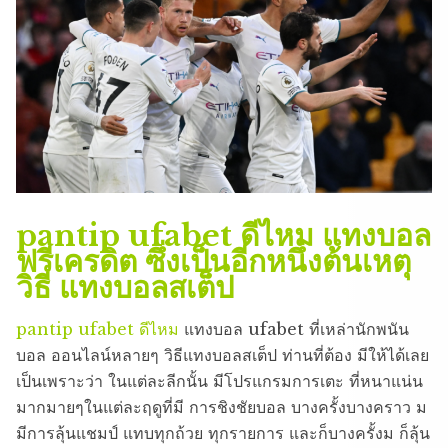
pantip ufabet ดีไหม แทงบอล
ฟรีเครดิต ซึ่งเป็นอีกหนึ่งต้นเหตุ
วิธี แทงบอลสเต็ป
pantip ufabet ดีไหม
แทงบอล ufabet ที่เหล่านักพนัน
บอล ออนไลน์หลายๆ วิธีแทงบอลสเต็ป ท่านที่ต้อง มีให้ได้เลย
เป็นเพราะว่า ในแต่ละลีกนั้น มีโปรแกรมการเตะ ที่หนาแน่น
มากมายๆในแต่ละฤดูที่มี การชิงชัยบอล บางครั้งบางคราว ม
มีการลุ้นแชมป์ แทบทุกถ้วย ทุกรายการ และก็บางครั้งม ก็ลุ้น