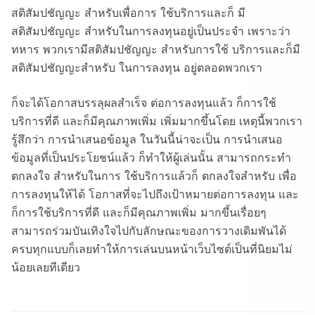
สติสัมปชัญญะ สำหรับเพื่อการ ใช้บริการและก็ มี
สติสัมปชัญญะ สำหรับในการลงทุนอยู่เป็นประจำ เพราะว่า
ทหาร พวกเรามีสติสัมปชัญญะ สำหรับการใช้ บริการและก็มี
สติสัมปชัญญะสำหรับ ในการลงทุน อยู่ตลอดพวกเรา
ก็จะได้โอกาสบรรลุผลสำเร็จ ต่อการลงทุนแล้ว ก็การใช้
บริการที่ดี และก็มีคุณภาพเพิ่ม เพิ่มมากขึ้นโดย เหตุนี้พวกเรา
รู้สึกว่า การนำเสนอข้อมูล ในวันนี้น่าจะเป็น การนำเสนอ
ข้อมูลที่เป็นประโยชน์แล้ว ก็ทำให้ผู้เล่นนั้น สามารถกระทำ
ตกลงใจ สำหรับในการ ใช้บริการแล้วก็ ตกลงใจสำหรับ เพื่อ
การลงทุนให้ได้ โอกาสที่จะไปถึงเป้าหมายต่อการลงทุน และ
ก็การใช้บริการที่ดี และก็มีคุณภาพเพิ่ม มากขึ้นเรื่อยๆ
สามารถร่วมบันเทิงใจไปกับลักษณะของการวางเดิมพันได้
ครบทุกแบบก็เลยทำให้การเล่นบนหน้าเว็บไซต์เป็นที่นิยมไม่
น้อยเลยทีเดียว