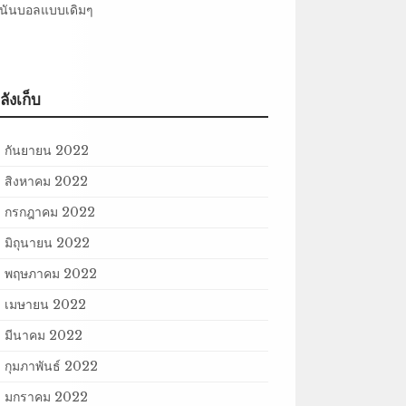
นันบอลแบบเดิมๆ
ลังเก็บ
กันยายน 2022
สิงหาคม 2022
กรกฎาคม 2022
มิถุนายน 2022
พฤษภาคม 2022
เมษายน 2022
มีนาคม 2022
กุมภาพันธ์ 2022
มกราคม 2022