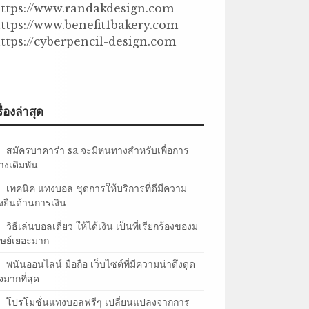
ttps://www.randakdesign.com
ttps://www.benefit1bakery.com
ttps://cyberpencil-design.com
รื่องล่าสุด
สมัครบาคาร่า sa จะมีหนทางสำหรับเพื่อการ
างเดิมพัน
เทคนิค แทงบอล ชุดการให้บริการที่ดีมีความ
ั่งยืนด้านการเงิน
วิธีเล่นบอลเดี่ยว ให้ได้เงิน เป็นที่เรียกร้องของม
ุษย์เยอะมาก
พนันออนไลน์ มือถือ เว็บไซต์ที่มีความน่าดึงดูด
จมากที่สุด
โปรโมชั่นแทงบอลฟรีๆ เปลี่ยนแปลงจากการ