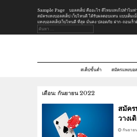
Skip
to
Sample Page
บอลสเต็ป คืออะไร ดีไหมแทงไปทำไมท
สมัครแทงบอลสเต็ป เว็บไหนดี ได้รับผลตอบแทน แบบเต็มเม็
content
แทงบอลสเต็ปเว็บไหนดี ที่สุด มั่นคง ปลอดภัย ฝาก-ถอนเ
ค้นหา
สำหรับ:
สเต็ปขั้นต่ำ
สมัครแทงบอล
เดือน:
กันยายน 2022
สมัคร
วางเด
กันยาย