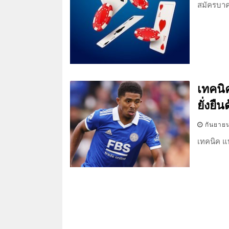
สมัครบาค
เทคนิ
ยั่งยื
กันยาย
เทคนิค 