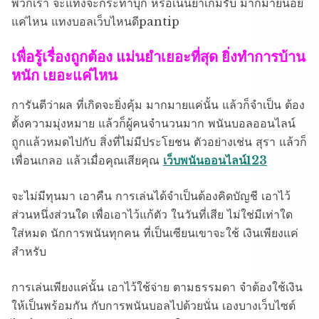
พวกเรา จะแทงจะกระทำบุก หรือเน้นย้ำเกมรับ มากมายน้อย
แค่ไหน แทงบอลเว็บไหนดีpantip
เพื่อรู้เรื่องถูกต้อง แม่นยำเยอะที่สุด ยิ่งทำการบ้าน
หนัก เยอะแค่ไหน
การันตีว่าผล ที่เกิดจะยิ่งคุ้ม มากมายแค่นั้น แล้วก็จำเป็น ต้อง
ตั้งความมุ่งหมาย แล้วก็ผู้คนจำนวนมาก พนันบอลออนไลน์
ถูกแล้วหมดไปกับ สิ่งที่ไม่มีประโยชน ตัวอย่างเช่น สุรา แล้วก็
เพื่อนเกลอ แล้วเมื่อคุณเสียคุณ
เว็บพนันออนไลน์123
จะไม่มีทุนมา เอาคืน การเล่นได้จำเป็นต้องคิดบัญชี เอาไว้
ส่วนหนึ่งส่วนใด เพื่อเอาไว้แก้ตัว ในวันที่เสีย ไม่ใช่มีเท่าใด
ใส่หมด นักการพนันทุกคน ที่เป็นเซียนเขาจะใช้ เงินเพียงแค่
สำหรับ
การเล่นเพียงแค่นั้น เอาไว้ใช้จ่าย ตามธรรมดา จำต้องใช้เงิน
ให้เป็นพร้อมกัน กับการพนันบอลไปด้วยนั่น เองบางเว็บไซต์