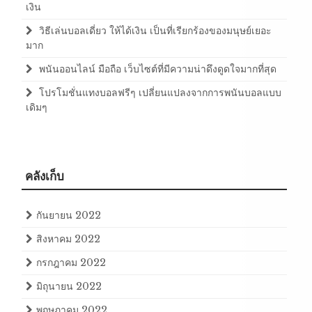
เงิน
วิธีเล่นบอลเดี่ยว ให้ได้เงิน เป็นที่เรียกร้องของมนุษย์เยอะ
มาก
พนันออนไลน์ มือถือ เว็บไซต์ที่มีความน่าดึงดูดใจมากที่สุด
โปรโมชั่นแทงบอลฟรีๆ เปลี่ยนแปลงจากการพนันบอลแบบ
เดิมๆ
คลังเก็บ
กันยายน 2022
สิงหาคม 2022
กรกฎาคม 2022
มิถุนายน 2022
พฤษภาคม 2022