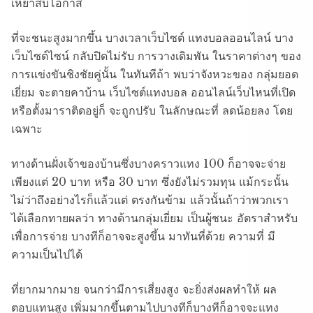
เหย้าสบโอกาส
ที่จะชนะสูงมากขึ้น บางเวลาเว็บไซต์ แทงบอลออนไลน์ บาง
เว็บไซต์ไซน์ กลับปิดไม่รับ การวางเดิมพัน ในราคาต่างๆ ของ
การแข่งขันชิงชัยคู่นั้น ในทันทีถ้า พบว่าจังหวะของ กลุ่มยอด
เยี่ยม จะตายคาบ้าน เว็บไซต์แทงบอล ออนไลน์เว็บไหนที่เปิด
หรือตั้งมาราติดอยู่ก็ จะถูกปรับ ในลักษณะที่ ลดน้อยลง โดย
เฉพาะ
ทางด้านฝั่งเจ้าของบ้านซึ่งบางคราวแทง 100 ก็อาจจะจ่าย
เพียงแต่ 20 บาท หรือ 30 บาท ซึ่งยังไม่รวมทุน แม้กระนั้น
ไม่ว่าถึงอย่างไรก็แล้วแต่ ตรงกันข้าม แล้วนั้นถ้าว่าพวกเรา
ได้เลือกทายผลว่า ทางด้านกลุ่มเยี่ยม เป็นผู้ชนะ อัตราสำหรับ
เพื่อการจ่าย บางทีก็อาจจะสูงขึ้น มาทันที่ด้วย ความที่ มี
ความเป็นไปได้
ที่ยากมากมาย จนกว่ามีการเสี่ยงสูง จะยิ่งส่งผลทำให้ ผล
ตอบแทนสูง เพิ่มมากขึ้นตามไปบางทีก็บางทีก็อาจจะแทง