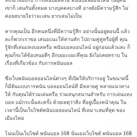
เขาก็ เล่นกันทั้งหมด บางบุคคลบางที อาจยังมีความรู้สึก ไม่
ค่อยสบายใจว่าจะเล่น ยากเล่นไม่เป็น
หากคุณเป็น อีกคนหนึ่งที่มีความรู้สึก อย่างนั้นอยู่ตอนนี้ แล้ว
ละก็พวกเราขอ เสนอแนะให้ท่านทัก ไปถามคู่หูหรือผู้ที่ คุณ
รู้จักที่เล่นแทงบอลหรือ พนันบอลออนไลน์ อยู่ก่อนแล้วและ ก็
คุณก็จะได้ข้อเสนอดีๆ อีกเยอะแยะที่คุณ ยังไม่เคยทราบ ใน
เรื่องที่เกี่ยวข้อง กับการพนันบอล
ซึ่งเว็บพนันบอลออนไลน์ต่างๆ ที่เปิดให้บริการอยู่ ในขนาดนี้
ก็มีต้นแบบการพนัน บอลออนไลน์ที่ มีหลายคู่ หลายแนวทาง
ให้ กับคุณได้ร่วมเล่นหรือ ร่วมสนุกสนานสำหรับ การเล่นแทง
บอล แม้กระนั้นล่ะครั้ง ด้วยเหตุว่าสิ่ง ที่อยู่เบื้องหน้าคุณ ใน
เวลานี้เป็นเว็บไซต์พนันบอลออนไลน์ ที่เหมาะสมที่สุด ของ
เมืองไทย
โน่นเป็นเว็บไซต์ พนันบอล 168 นั่นเองเว็บไซต์ พนันบอล 168