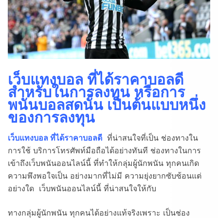
เว็บแทงบอล ที่ได้ราคาบอลดี
สำหรับในการลงทุน หรือการ
พนันบอลสดนั้น เป็นต้นแบบหนึ่ง
ของการลงทุน
เว็บแทงบอล ที่ได้ราคาบอลดี
ที่น่าสนใจที่เป็น ช่องทางใน
การใช้ บริการโทรศัพท์มือถือได้อย่างทันที
ช่องทางในการ
เข้าถึงเว็บพนันออนไลน์นี้ ที่ทำให้กลุ่มผู้นักพนัน ทุกคนเกิด
ความพึงพอใจเป็น อย่างมากที่ไม่มี ความยุ่งยากซับซ้อนแต่
อย่างใด เว็บพนันออนไลน์นี้ ที่น่าสนใจให้กับ
ทางกลุ่มผู้นักพนัน ทุกคนได้อย่างแท้จริงเพราะ เป็นช่อง