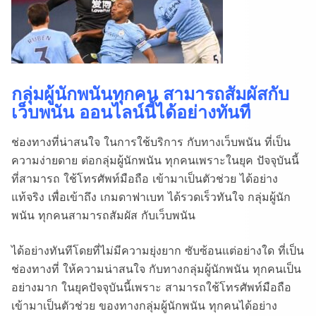
กลุ่มผู้นักพนันทุกคน สามารถสัมผัสกับ
เว็บพนัน ออนไลน์นี้ได้อย่างทันที
ช่องทางที่น่าสนใจ ในการใช้บริการ กับทางเว็บพนัน ที่เป็น
ความง่ายดาย ต่อกลุ่มผู้นักพนัน ทุกคนเพราะในยุค ปัจจุบันนี้
ที่สามารถ ใช้โทรศัพท์มือถือ เข้ามาเป็นตัวช่วย ได้อย่าง
แท้จริง เพื่อเข้าถึง เกมดาฟาเบท ได้รวดเร็วทันใจ กลุ่มผู้นัก
พนัน ทุกคนสามารถสัมผัส กับเว็บพนัน
ได้อย่างทันทีโดยที่ไม่มีความยุ่งยาก ซับซ้อนแต่อย่างใด ที่เป็น
ช่องทางที่ ให้ความน่าสนใจ กับทางกลุ่มผู้นักพนัน ทุกคนเป็น
อย่างมาก ในยุคปัจจุบันนี้เพราะ สามารถใช้โทรศัพท์มือถือ
เข้ามาเป็นตัวช่วย ของทางกลุ่มผู้นักพนัน ทุกคนได้อย่าง