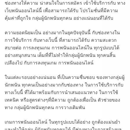
ช่องทางให้ความ น่าสนใจในการสมัคร เข้าใช้บริการกับ ทาง
เว็บพนันออนไลน์นี้ เพื่อสามารถได้รับ โปรโมชั่นที่มีความ
คุ้มค่าที่ถูกใจ กลุ่มผู้นักพนันทุกคน อย่างแน่นอนที่ได้รับ
ความยอดนิยมเป็น อย่างมากในยุคปัจจุบันนี้ กับช่องทางใน
การใช้บริการ กับทางเว็บนี้ ที่สามารถได้รับ ความสะดวก
สบายต่อ การลงทุนเกม การพนันออนไลน์ใน ทุกรูปแบบได้
อย่างสนุกสนาน เต็มที่ที่ไม่ทำให้กลุ่มผู้นักพนัน ทุกคนสิ้น
เปลืองไป กับการลงทุนเกม การพนันออนไลน์
ในแต่ละรอบอย่างแน่นอน ที่เป็นความชื่นชอบ ของทางกลุ่มผู้
นักพนัน ทุกคนเป็นอย่างมากกับช่องทาง ในการใช้บริการกับ
ทางเว็บนี้ ที่ได้มาพร้อมกับการนำเสนอแนวทาง ในการใช้
เทคนิค หรือสูตรต่างๆที่มีความ ถูกต้องเพื่อเป็น ตัวช่วยของ
ทาง กลุ่มผู้นักพนันทุกคน การวางเดิมพัน
เกมการพนันออนไลน์ ในทุกรูปแบบได้อย่าง ถูกต้องแม่นยำ
และทำให้กลุ่ม ผู้นักพนันทุกคนได้ มีช่องทางในการสร้างผล