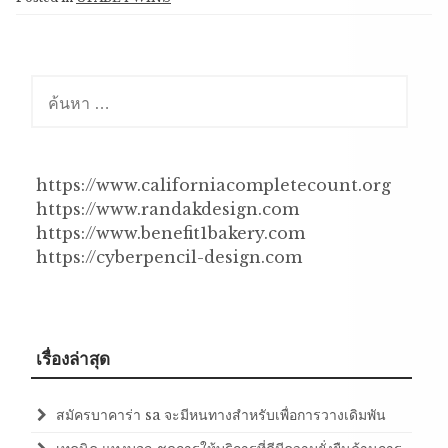
ค้นหา
สำหรับ:
https://www.californiacompletecount.org
https://www.randakdesign.com
https://www.benefit1bakery.com
https://cyberpencil-design.com
เรื่องล่าสุด
สมัครบาคาร่า sa จะมีหนทางสำหรับเพื่อการวางเดิมพัน