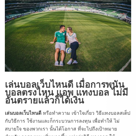
เล่นบอลเว็บไหนดี เมื่อการพนัน
บอลตรงไหน แอพ แทงบอล ไม่มี
อันตรายแล้วก็ได้เงิน
เล่นบอลเว็บไหนดี
หรือทำความ เข้าใจเกี่ยว วิธีแทงบอลสเต็ป
กับวิธีการ ใช้งานและก็กระบวนการลงทุน เพื่อทำให้ ไม่
สบายใจ ของพวกเรา นั้นได้โอกาส ที่จะไปถึงเป้าหมาย