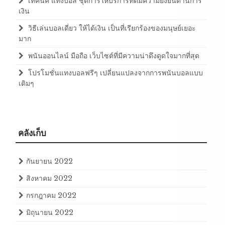
เทคนิค แทงบอล ชุดการให้บริการที่ดีมีความยั่งยืนด้านการ
เงิน
วิธีเล่นบอลเดี่ยว ให้ได้เงิน เป็นที่เรียกร้องของมนุษย์เยอะ
มาก
พนันออนไลน์ มือถือ เว็บไซต์ที่มีความน่าดึงดูดใจมากที่สุด
โปรโมชั่นแทงบอลฟรีๆ เปลี่ยนแปลงจากการพนันบอลแบบ
เดิมๆ
คลังเก็บ
กันยายน 2022
สิงหาคม 2022
กรกฎาคม 2022
มิถุนายน 2022